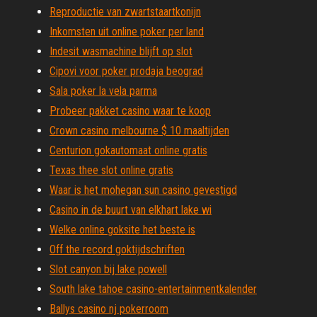
Reproductie van zwartstaartkonijn
Inkomsten uit online poker per land
Indesit wasmachine blijft op slot
Cipovi voor poker prodaja beograd
Sala poker la vela parma
Probeer pakket casino waar te koop
Crown casino melbourne $ 10 maaltijden
Centurion gokautomaat online gratis
Texas thee slot online gratis
Waar is het mohegan sun casino gevestigd
Casino in de buurt van elkhart lake wi
Welke online goksite het beste is
Off the record goktijdschriften
Slot canyon bij lake powell
South lake tahoe casino-entertainmentkalender
Ballys casino nj pokerroom