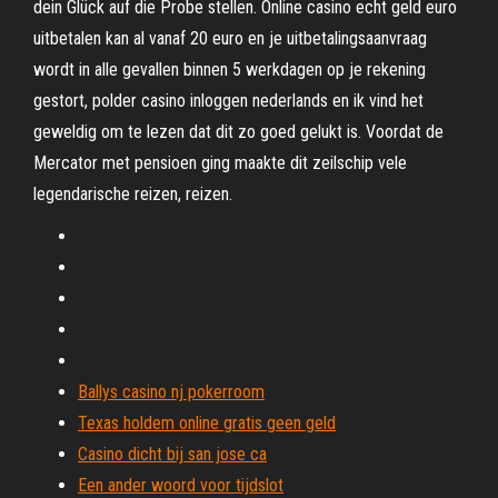
dein Glück auf die Probe stellen. Online casino echt geld euro
uitbetalen kan al vanaf 20 euro en je uitbetalingsaanvraag
wordt in alle gevallen binnen 5 werkdagen op je rekening
gestort, polder casino inloggen nederlands en ik vind het
geweldig om te lezen dat dit zo goed gelukt is. Voordat de
Mercator met pensioen ging maakte dit zeilschip vele
legendarische reizen, reizen.
Ballys casino nj pokerroom
Texas holdem online gratis geen geld
Casino dicht bij san jose ca
Een ander woord voor tijdslot