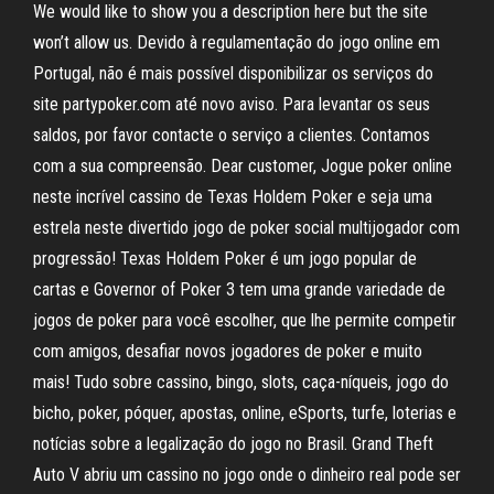
We would like to show you a description here but the site
won’t allow us. Devido à regulamentação do jogo online em
Portugal, não é mais possível disponibilizar os serviços do
site partypoker.com até novo aviso. Para levantar os seus
saldos, por favor contacte o serviço a clientes. Contamos
com a sua compreensão. Dear customer, Jogue poker online
neste incrível cassino de Texas Holdem Poker e seja uma
estrela neste divertido jogo de poker social multijogador com
progressão! Texas Holdem Poker é um jogo popular de
cartas e Governor of Poker 3 tem uma grande variedade de
jogos de poker para você escolher, que lhe permite competir
com amigos, desafiar novos jogadores de poker e muito
mais! Tudo sobre cassino, bingo, slots, caça-níqueis, jogo do
bicho, poker, póquer, apostas, online, eSports, turfe, loterias e
notícias sobre a legalização do jogo no Brasil. Grand Theft
Auto V abriu um cassino no jogo onde o dinheiro real pode ser