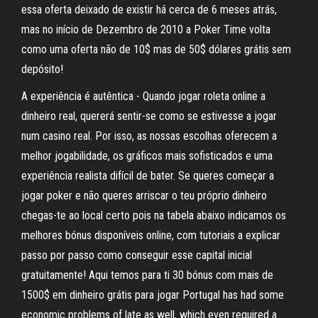
essa oferta deixado de existir há cerca de 6 meses atrás,
mas no início de Dezembro de 2010 a Poker Time volta
como uma oferta não de 10$ mas de 50$ dólares grátis sem
depósito!
A experiência é autêntica - Quando jogar roleta online a
dinheiro real, quererá sentir-se como se estivesse a jogar
num casino real. Por isso, as nossas escolhas oferecem a
melhor jogabilidade, os gráficos mais sofisticados e uma
experiência realista difícil de bater. Se queres começar a
jogar poker e não queres arriscar o teu próprio dinheiro
chegas-te ao local certo pois na tabela abaixo indicamos os
melhores bónus disponíveis online, com tutoriais a explicar
passo por passo como conseguir esse capital inicial
gratuitamente! Aqui temos para ti 30 bónus com mais de
1500$ em dinheiro grátis para jogar Portugal has had some
economic problems of late as well, which even required a