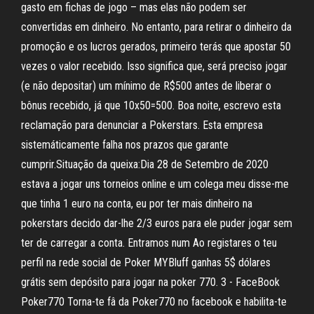
gasto em fichas de jogo – mas elas não podem ser
convertidas em dinheiro. No entanto, para retirar o dinheiro da
promoção e os lucros gerados, primeiro terás que apostar 50
vezes o valor recebido. Isso significa que, será preciso jogar
(e não depositar) um mínimo de R$500 antes de liberar o
bônus recebido, já que 10x50=500. Boa noite, escrevo esta
reclamação para denunciar a Pokerstars. Esta empresa
sistemáticamente falha nos prazos que garante
cumprir.Situação da queixa:Dia 28 de Setembro de 2020
estava a jogar uns torneios online e um colega meu disse-me
que tinha 1 euro na conta, eu por ter mais dinheiro na
pokerstars decido dar-lhe 2/3 euros para ele puder jogar sem
ter de carregar a conta. Entramos num Ao registares o teu
perfil na rede social de Poker MYBluff ganhas 5$ dólares
grátis sem depósito para jogar na poker 770. 3 - FaceBook
Poker770 Torna-te fâ da Poker770 no facebook e habilita-te