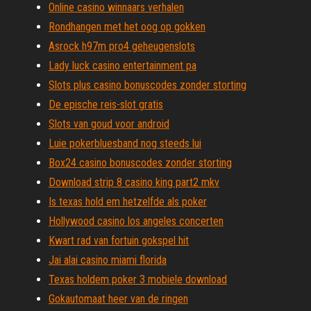
Online casino winnaars verhalen
Rondhangen met het oog op gokken
Asrock h97m pro4 geheugenslots
Lady luck casino entertainment pa
Slots plus casino bonuscodes zonder storting
De epische reis-slot gratis
Slots van goud voor android
Luie pokerbluesband nog steeds lui
Box24 casino bonuscodes zonder storting
Download strip 8 casino king part2 mkv
Is texas hold em hetzelfde als poker
Hollywood casino los angeles concerten
Kwart rad van fortuin gokspel hit
Jai alai casino miami florida
Texas holdem poker 3 mobiele download
Gokautomaat heer van de ringen