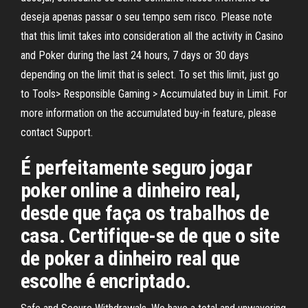
deseja apenas passar o seu tempo sem risco. Please note
that this limit takes into consideration all the activity in Casino
and Poker during the last 24 hours, 7 days or 30 days
depending on the limit that is select. To set this limit, just go
to Tools> Responsible Gaming > Accumulated buy in Limit. For
more information on the accumulated buy-in feature, please
contact Support.
É perfeitamente seguro jogar
poker online a dinheiro real,
desde que faça os trabalhos de
casa. Certifique-se de que o site
de poker a dinheiro real que
escolhe é encriptado.