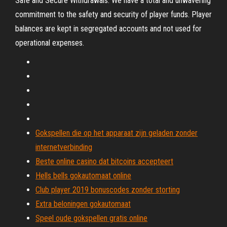
Safe and Secure Withdrawals. We have a total and unwavering
commitment to the safety and security of player funds. Player
balances are kept in segregated accounts and not used for
operational expenses.
Gokspellen die op het apparaat zijn geladen zonder
internetverbinding
Beste online casino dat bitcoins accepteert
Hells bells gokautomaat online
Club player 2019 bonuscodes zonder storting
Extra beloningen gokautomaat
Speel oude gokspellen gratis online