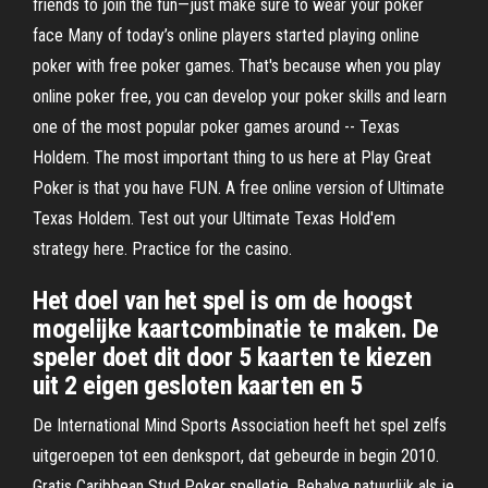
friends to join the fun—just make sure to wear your poker
face Many of today’s online players started playing online
poker with free poker games. That's because when you play
online poker free, you can develop your poker skills and learn
one of the most popular poker games around -- Texas
Holdem. The most important thing to us here at Play Great
Poker is that you have FUN. A free online version of Ultimate
Texas Holdem. Test out your Ultimate Texas Hold'em
strategy here. Practice for the casino.
Het doel van het spel is om de hoogst
mogelijke kaartcombinatie te maken. De
speler doet dit door 5 kaarten te kiezen
uit 2 eigen gesloten kaarten en 5
De International Mind Sports Association heeft het spel zelfs
uitgeroepen tot een denksport, dat gebeurde in begin 2010.
Gratis Caribbean Stud Poker spelletje. Behalve natuurlijk als je