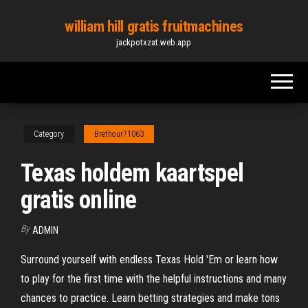
Skip
william hill gratis fruitmachines
to
jackpotxzat.web.app
the
content
Category
Brethour71063
Texas holdem kaartspel
gratis online
By
ADMIN
Surround yourself with endless Texas Hold 'Em or learn how
to play for the first time with the helpful instructions and many
chances to practice. Learn betting strategies and make tons