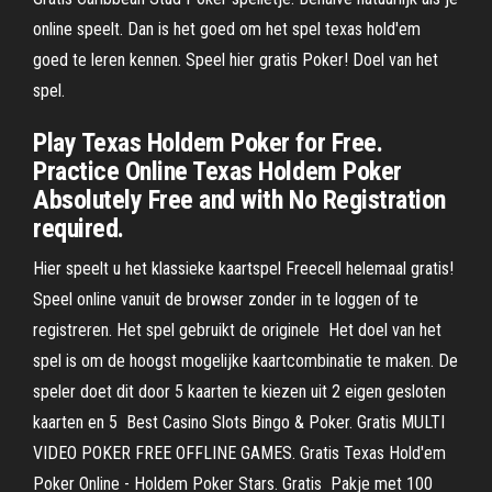
online speelt. Dan is het goed om het spel texas hold'em
goed te leren kennen. Speel hier gratis Poker! Doel van het
spel.
Play Texas Holdem Poker for Free.
Practice Online Texas Holdem Poker
Absolutely Free and with No Registration
required.
Hier speelt u het klassieke kaartspel Freecell helemaal gratis!
Speel online vanuit de browser zonder in te loggen of te
registreren. Het spel gebruikt de originele Het doel van het
spel is om de hoogst mogelijke kaartcombinatie te maken. De
speler doet dit door 5 kaarten te kiezen uit 2 eigen gesloten
kaarten en 5 Best Casino Slots Bingo & Poker. Gratis MULTI
VIDEO POKER FREE OFFLINE GAMES. Gratis Texas Hold'em
Poker Online - Holdem Poker Stars. Gratis Pakje met 100