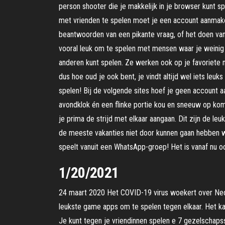
person shooter die je makkelijk in je browser kunt s
met vrienden te spelen moet je een account aanmaken.
beantwoorden van een pikante vraag, of het doen van 
vooral leuk om te spelen met mensen waar je weinig 
anderen kunt spelen. Ze werken ook op je favoriete m
dus hoe oud je ook bent, je vindt altijd wel iets leu
spelen! Bij de volgende sites hoef je geen account 
avondklok én een flinke portie kou en sneeuw op komst
je prima de strijd met elkaar aangaan. Dit zijn de l
de meeste vakanties niet door kunnen gaan hebben wij
speelt vanuit een WhatsApp-groep! Het is vanaf nu
1/20/2021
24 maart 2020 Het COVID-19 virus woekert over Nede
leukste game apps om te spelen tegen elkaar. Het kan
Je kunt tegen je vriendinnen spelen e 7 gezelschaps