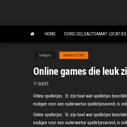
Skip
to
the
content
HOME
CORGI GELDAUTOMAAT LOCATIES
Category
Brethour71063
Online games die leuk z
By
GUEST
Online spelletjes . Er zijn heel wat spelletjes beschi
nodigen voor een ouderwetse spelletjesavond, is online
Online spelletjes . Er zijn heel wat spelletjes beschi
nodigen voor een ouderwetse spelletjesavond, is online