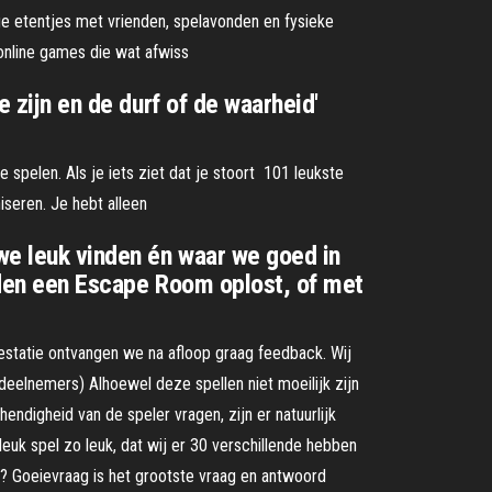
ge etentjes met vrienden, spelavonden en fysieke
 online games die wat afwiss
e zijn en de durf of de waarheid'
 spelen. Als je iets ziet dat je stoort 101 leukste
niseren. Je hebt alleen
we leuk vinden én waar we goed in
enden een Escape Room oplost, of met
prestatie ontvangen we na afloop graag feedback. Wij
 deelnemers) Alhoewel deze spellen niet moeilijk zijn
endigheid van de speler vragen, zijn er natuurlijk
euk spel zo leuk, dat wij er 30 verschillende hebben
en? Goeievraag is het grootste vraag en antwoord