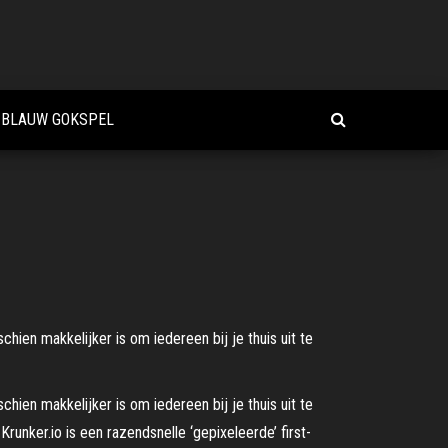
 BLAUW GOKSPEL
chien makkelijker is om iedereen bij je thuis uit te
chien makkelijker is om iedereen bij je thuis uit te
Krunker.io is een razendsnelle ‘gepixeleerde’ first-