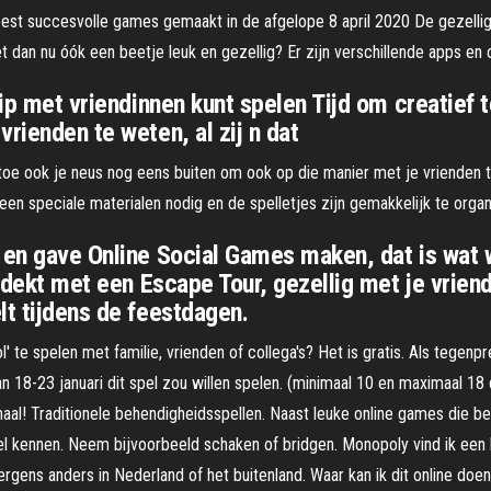
meest succesvolle games gemaakt in de afgelope 8 april 2020 De gezelli
 dan nu óók een beetje leuk en gezellig? Er zijn verschillende apps en
rip met vriendinnen kunt spelen Tijd om creatief t
rienden te weten, al zij n dat
n toe ook je neus nog eens buiten om ook op die manier met je vrienden te
een speciale materialen nodig en de spelletjes zijn gemakkelijk te orga
e en gave Online Social Games maken, dat is wat 
ontdekt met een Escape Tour, gezellig met je vri
lt tijdens de feestdagen.
l' te spelen met familie, vrienden of collega's? Het is gratis. Als tegen
n 18-23 januari dit spel zou willen spelen. (minimaal 10 en maximaal 18
aal! Traditionele behendigheidsspellen. Naast leuke online games die beh
wel kennen. Neem bijvoorbeeld schaken of bridgen. Monopoly vind ik een l
 ergens anders in Nederland of het buitenland. Waar kan ik dit online do