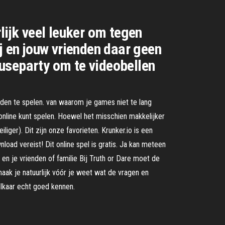
lijk veel leuker om tegen
j en jouw vrienden daar geen
Houseparty om te videobellen
den te spelen. van waarom je games niet te lang
e online kunt spelen. Hoewel het misschien makkelijker
liger). Dit zijn onze favorieten. Krunker.io is een
load vereist! Dit online spel is gratis. Ja kan meteen
n je vrienden of familie Bij Truth or Dare moet de
aak je natuurlijk vóór je weet wat de vragen en
elkaar echt goed kennen.