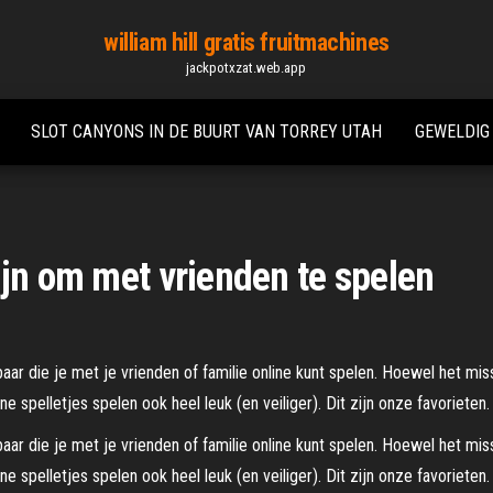
william hill gratis fruitmachines
jackpotxzat.web.app
SLOT CANYONS IN DE BUURT VAN TORREY UTAH
GEWELDIG
ijn om met vrienden te spelen
kbaar die je met je vrienden of familie online kunt spelen. Hoewel het miss
 spelletjes spelen ook heel leuk (en veiliger). Dit zijn onze favorieten.
kbaar die je met je vrienden of familie online kunt spelen. Hoewel het miss
 spelletjes spelen ook heel leuk (en veiliger). Dit zijn onze favorieten. 