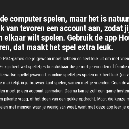
 de computer spelen, maar het is natuur
k van tevoren een account aan, zodat ji
gen elkaar wilt spelen. Gebruik de app 
en, dat maakt het spel extra leuk.
ste PS4-games die je gewoon moet hebben en heel leuk uit om met vrien
 Er zijn heel wat spelletjes beschikbaar die je met je vrienden of famili
erwetse spelletjesavond, is online spelletjes spelen ook heel leuk (en vei
je makkelijk in je browser kunt spelen, samen met je vrienden. Geen down
en moet je een account aanmaken. Daarna kan je zelf een game hosten e
n pikante vraag, of het doen van een gekke opdracht. Maar: die keuze m
 spelen met mensen waar je weinig van weet, want met deze app leer je 