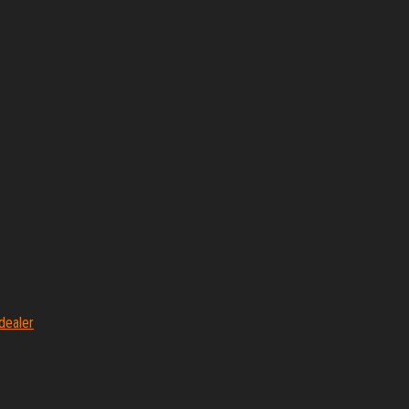
dealer